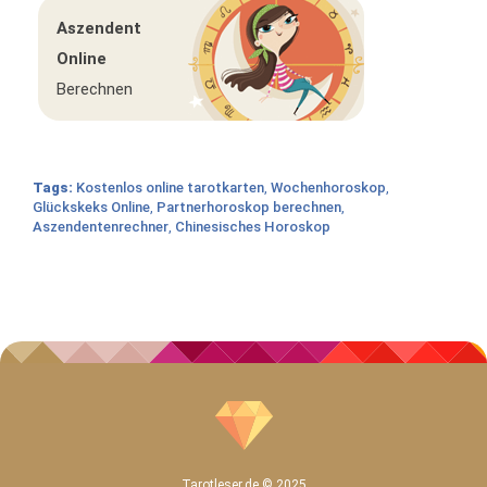
Aszendent
Online
Berechnen
Tags:
Kostenlos online tarotkarten
,
Wochenhoroskop
,
Glückskeks Online
,
Partnerhoroskop berechnen
,
Aszendentenrechner
,
Chinesisches Horoskop
MAIN END SIDE LEFT
SIDE LEFT END
CONTENT END
Tarotleser.de © 2025