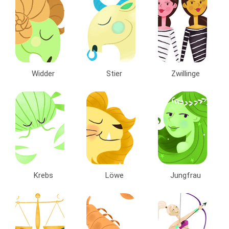
Widder
Stier
Zwillinge
Krebs
Löwe
Jungfrau