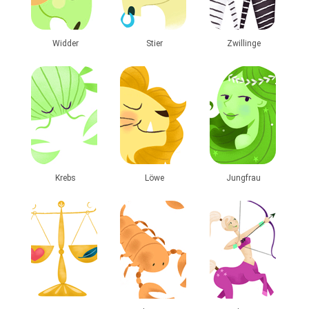
Widder
Stier
Zwillinge
Krebs
Löwe
Jungfrau