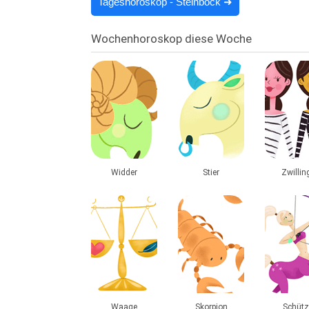
Tageshoroskop - Steinbock ➜
Wochenhoroskop diese Woche
Widder
Stier
Zwillin
Waage
Skorpion
Schütz