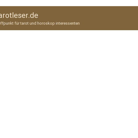
arotleser.de
ffpunkt für tarot und horoskop interessenten