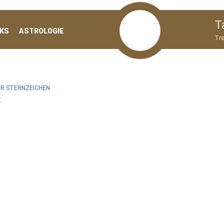
T
KS
ASTROLOGIE
Tre
R STERNZEICHEN
K