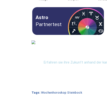
Astro
Partnertest
Kostenlos Onli
Tarotkarten
Erfahren sie ihre Zukunft anhand der ka
Tags:
Wochenhoroskop Steinbock