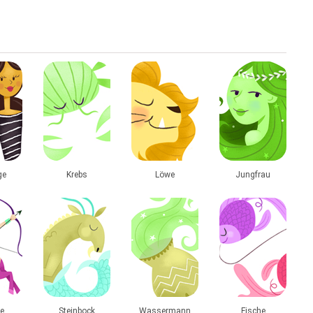
ge
Krebs
Löwe
Jungfrau
e
Steinbock
Wassermann
Fische